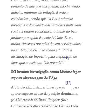
comercial entre as partes, tratando-se,
portanto de lide privada apenas, não havendo
indícios mínimos de infração à ordem
econômica
“, sendo que “
a Lei Antitruste
protege a coletividade das infrações praticadas
contra a ordem econômica, o titular do bem
jurídico protegido é a coletividade. Deste
modo, questões privadas devem ser discutidas
no âmbito judicia, não sendo admitida a
instauração de Inquérito para a apuração de
[11]
fatos que constituam lide privada
“
.
SG instaura investigação contra Microsoft por
suposta alavancagem do Edge
[12]
A SG decidiu instaurar investigação
para
apurar suposto abuso de posição dominante,
pela Microsoft do Brasil Importação e
Comércio e Software de Video Games Ltda.