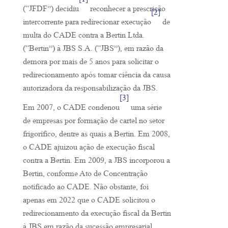
[1]
(“JFDF”) decidiu
reconhecer a prescrição
[2]
intercorrente para redirecionar execução
de
multa do CADE contra a Bertin Ltda.
(“Bertin”) à JBS S.A. (“JBS”), em razão da
demora por mais de 5 anos para solicitar o
redirecionamento após tomar ciência da causa
autorizadora da responsabilização da JBS.
[3]
Em 2007, o CADE condenou
uma série
de empresas por formação de cartel no setor
frigorífico, dentre as quais a Bertin. Em 2008,
o CADE ajuizou ação de execução fiscal
contra a Bertin. Em 2009, a JBS incorporou a
Bertin, conforme Ato de Concentração
notificado ao CADE. Não obstante, foi
apenas em 2022 que o CADE solicitou o
redirecionamento da execução fiscal da Bertin